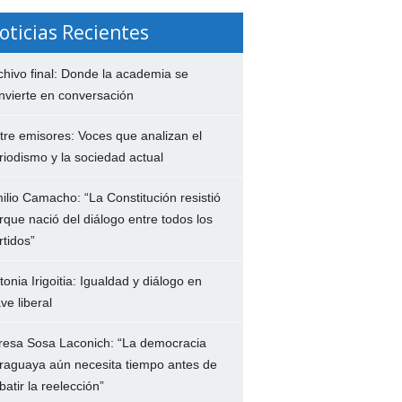
oticias Recientes
chivo final: Donde la academia se
nvierte en conversación
tre emisores: Voces que analizan el
riodismo y la sociedad actual
ilio Camacho: “La Constitución resistió
rque nació del diálogo entre todos los
rtidos”
tonia Irigoitia: Igualdad y diálogo en
ave liberal
resa Sosa Laconich: “La democracia
raguaya aún necesita tiempo antes de
batir la reelección”