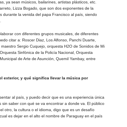
s, ya sean músicos, bailarines, artistas plásticos, etc.
rreto, Lizza Bogado, que son dos exponentes de la
durante la venida del papa Francisco al país, siendo
.
laborar con diferentes grupos musicales, de diferentes
puedo citar a: Roscer Diaz, Los Alfonso, Panchi Duarte,
, maestro Sergio Cuquejo, orquesta H2O de Sonidos de Mi
 Orquesta Sinfónica de la Policía Nacional, Orquesta
o Municipal de Arte de Asunción, Quemil Yambay, entre
 exterior, y qué significa llevar la música por
esentar al país, y puedo decir que es una experiencia única
ís sin saber con qué se va encontrar a donde va. El público
l otro, la cultura o el idioma, digo que es un desafío
ual es dejar en el alto el nombre de Paraguay en el país