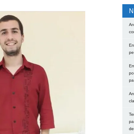
N
Ar
co
En
pe
Em
po
pa
An
cl
Te
pa
de