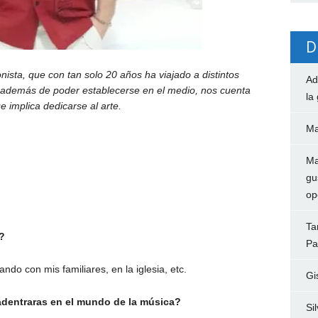
D
nista, que con tan solo 20 años ha viajado a distintos
Ad
 además de poder establecerse en el medio, nos cuenta
la
ue implica dedicarse al arte.
Ma
Ma
gu
op
Ta
?
Pa
ndo con mis familiares, en la iglesia, etc.
Gi
 adentraras en el mundo de la música?
Si