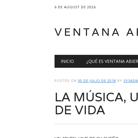
6 DE AUGUST DE 2026
VENTANA A
Main menu
Skip
INICIO
¿QUÉ ES VENTANA ABIE
to
content
POSTED ON
30 DE JULIO DE 2018
BY
SYSADM
LA MÚSICA, 
DE VIDA