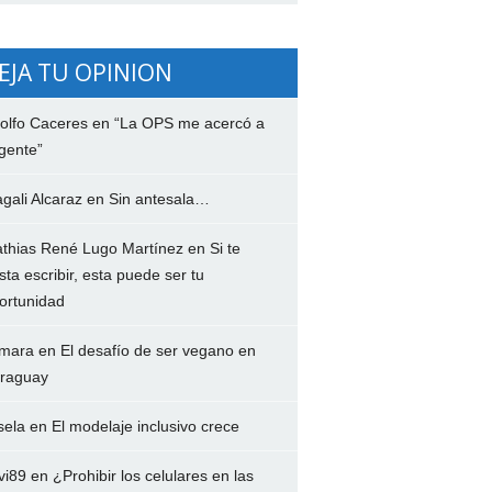
EJA TU OPINION
olfo Caceres
en
“La OPS me acercó a
 gente”
gali Alcaraz
en
Sin antesala…
thias René Lugo Martínez
en
Si te
sta escribir, esta puede ser tu
ortunidad
mara
en
El desafío de ser vegano en
raguay
sela
en
El modelaje inclusivo crece
lvi89
en
¿Prohibir los celulares en las