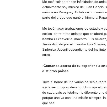
Me tocó colaborar con infinidades de artista
Actualmente soy músico de Juan Cancio Ba
música en Paraguay. Colaboré con músicos 
parte del grupo que ganó el himno al Papa
Me tocó hacer grabaciones de estudio y co
estilos, entre otros artistas que colaboré 
Kamba´i Echeverría, maestro Luis Álvarez
Tierra dirigido por el maestro Luis Szaran,
Sinfónica Juvenil dependiente del Institut
otros.
-Contanos acerca de tu experiencia en el
distintos países
Tuve el honor de ir a varios países a repr
y a la vez un gran desafío. Uno deja el pa
de cada país es totalmente diferente uno de
porque uno va con una misión siempre, la c
que sea.