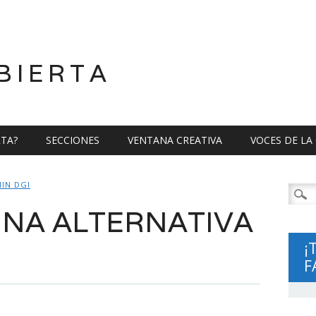
BIERTA
RTA?
SECCIONES
VENTANA CREATIVA
VOCES DE LA
IN DGI
Busca
UNA ALTERNATIVA
¡
F