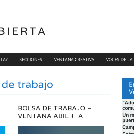
BIERTA
RTA?
SECCIONES
VENTANA CREATIVA
VOCES DE LA
 de trabajo
E
V
“Ado
BOLSA DE TRABAJO –
comu
VENTANA ABIERTA
Un mi
puer
Camp