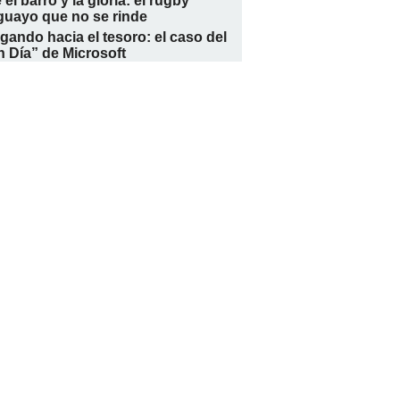
 el barro y la gloria: el rugby
guayo que no se rinde
ando hacia el tesoro: el caso del
 Día” de Microsoft