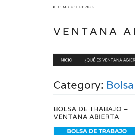
8 DE AUGUST DE 2026
VENTANA A
Main menu
Skip
INICIO
¿QUÉ ES VENTANA ABIE
to
content
Category:
Bolsa
BOLSA DE TRABAJO –
VENTANA ABIERTA