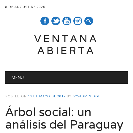
8 DE AUGUST DE 2026
VENTANA
ABIERTA
Main menu
Skip
MENU
to
content
POSTED ON
10 DE MAYO DE 2017
BY
SYSADMIN DGI
Árbol social: un
análisis del Paraguay