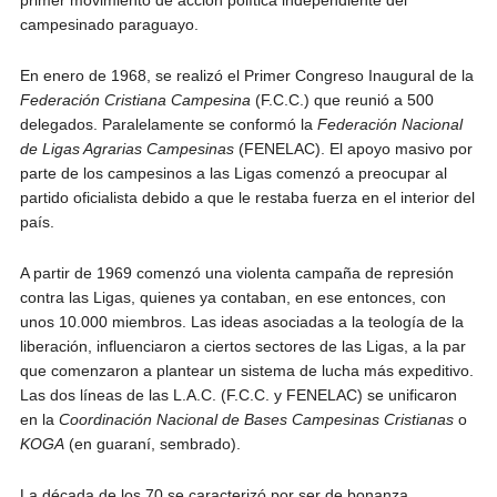
primer movimiento de acción política independiente del
campesinado paraguayo.
En enero de 1968, se realizó el Primer Congreso Inaugural de la
Federación Cristiana Campesina
(F.C.C.) que reunió a 500
delegados. Paralelamente se conformó la
Federación Nacional
de Ligas Agrarias Campesinas
(FENELAC). El apoyo masivo por
parte de los campesinos a las Ligas comenzó a preocupar al
partido oficialista debido a que le restaba fuerza en el interior del
país.
A partir de 1969 comenzó una violenta campaña de represión
contra las Ligas, quienes ya contaban, en ese entonces, con
unos 10.000 miembros. Las ideas asociadas a la teología de la
liberación, influenciaron a ciertos sectores de las Ligas, a la par
que comenzaron a plantear un sistema de lucha más expeditivo.
Las dos líneas de las L.A.C. (F.C.C. y FENELAC) se unificaron
en la
Coordinación Nacional de Bases Campesinas Cristianas
o
KOGA
(en guaraní, sembrado).
La década de los 70 se caracterizó por ser de bonanza