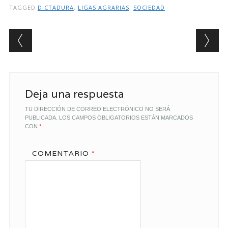
TAGGED
DICTADURA
,
LIGAS AGRARIAS
,
SOCIEDAD
Post navigation
Deja una respuesta
TU DIRECCIÓN DE CORREO ELECTRÓNICO NO SERÁ
PUBLICADA.
LOS CAMPOS OBLIGATORIOS ESTÁN MARCADOS
CON
*
COMENTARIO
*