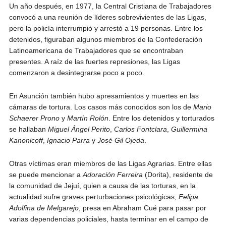
Un año después, en 1977, la Central Cristiana de Trabajadores
convocó a una reunión de líderes sobrevivientes de las Ligas,
pero la policía interrumpió y arrestó a 19 personas. Entre los
detenidos, figuraban algunos miembros de la Confederación
Latinoamericana de Trabajadores que se encontraban
presentes. A raíz de las fuertes represiones, las Ligas
comenzaron a desintegrarse poco a poco.
En Asunción también hubo apresamientos y muertes en las
cámaras de tortura. Los casos más conocidos son los de
Mario
Schaerer Prono
y
Martín Rolón
. Entre los detenidos y torturados
se hallaban
Miguel Ángel Perito
,
Carlos Fontclara
,
Guillermina
Kanonicoff
,
Ignacio Parra
y
José Gil Ojeda
.
Otras víctimas eran miembros de las Ligas Agrarias. Entre ellas
se puede mencionar a
Adoración Ferreira
(Dorita), residente de
la comunidad de Jejuí, quien a causa de las torturas, en la
actualidad sufre graves perturbaciones psicológicas;
Felipa
Adolfina de Melgarejo
, presa en Abraham Cué para pasar por
varias dependencias policiales, hasta terminar en el campo de