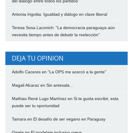
del diálogo entre todos los partidos”
Antonia Irigoitia: Igualdad y diálogo en clave liberal
Teresa Sosa Laconich: “La democracia paraguaya aún
necesita tiempo antes de debatir la reelección”
DEJA TU OPINION
Adolfo Caceres
en
“La OPS me acercó a la gente”
Magali Alcaraz
en
Sin antesala…
Mathias René Lugo Martínez
en
Si te gusta escribir, esta
puede ser tu oportunidad
Tamara
en
El desafío de ser vegano en Paraguay
Gisela
en
El modelaje inclusivo crece