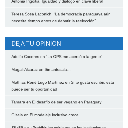
Antonia Irigoitia: Igualdad y diálogo en clave liberal
Teresa Sosa Laconich: “La democracia paraguaya aún
necesita tiempo antes de debatir la reelección”
DEJA TU OPINION
Adolfo Caceres
en
“La OPS me acercó a la gente”
Magali Alcaraz
en
Sin antesala…
Mathias René Lugo Martínez
en
Si te gusta escribir, esta
puede ser tu oportunidad
Tamara
en
El desafío de ser vegano en Paraguay
Gisela
en
El modelaje inclusivo crece
Silvi89
en
¿Prohibir los celulares en las instituciones