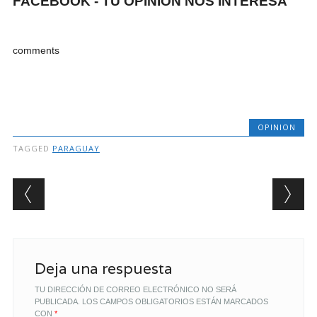
FACEBOOK - TU OPINION NOS INTERESA
comments
OPINION
TAGGED
PARAGUAY
Post navigation
Deja una respuesta
TU DIRECCIÓN DE CORREO ELECTRÓNICO NO SERÁ
PUBLICADA.
LOS CAMPOS OBLIGATORIOS ESTÁN MARCADOS
CON
*