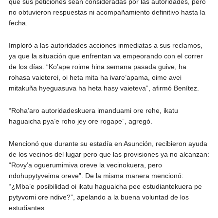
que sus peticiones sean consideradas por las autoridades, pero
no obtuvieron respuestas ni acompañamiento definitivo hasta la
fecha.
Imploró a las autoridades acciones inmediatas a sus reclamos,
ya que la situación que enfrentan va empeorando con el correr
de los días. “Ko’ape roime hina semana pasada guive, ha
rohasa vaieterei, oi heta mita ha ivare’apama, oime avei
mitakuña hyeguasuva ha heta hasy vaieteva”, afirmó Benítez.
“Roha’aro autoridadeskuera imanduami ore rehe, ikatu
haguaicha pya’e roho jey ore rogape”, agregó.
Mencionó que durante su estadía en Asunción, recibieron ayuda
de los vecinos del lugar pero que las provisiones ya no alcanzan:
“Rovy’a oguerumimiva oreve la vecinokuera, pero
ndohupytyveima oreve”. De la misma manera mencionó:
“¿Mba’e posibilidad oi ikatu haguaicha pee estudiantekuera pe
pytyvomi ore ndive?”, apelando a la buena voluntad de los
estudiantes.