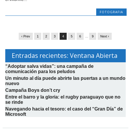
FOTOGRAFIA
‹ Prev
1
2
3
4
5
6
…
9
Next ›
Entradas recientes: Ventana Abierta
“Adoptar salva vidas”: una campaña de
comunicación para los peludos
Un minuto al día puede abrirte las puertas a un mundo
nuevo
Campaña Boys don’t cry
Entre el barro y la gloria: el rugby paraguayo que no
se rinde
Navegando hacia el tesoro: el caso del “Gran Día” de
Microsoft