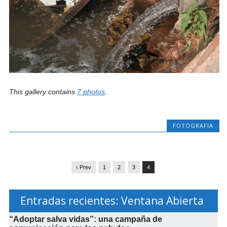
This gallery contains
7 photos
.
FOTOGRAFIA
‹ Prev
1
2
3
4
Entradas recientes: Ventana Abierta
“Adoptar salva vidas”: una campaña de