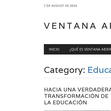
7 DE AUGUST DE 2026
VENTANA A
Main menu
Skip
INICIO
¿QUÉ ES VENTANA ABIE
to
content
Category:
Educ
HACIA UNA VERDADER
TRANSFORMACIÓN DE
LA EDUCACIÓN