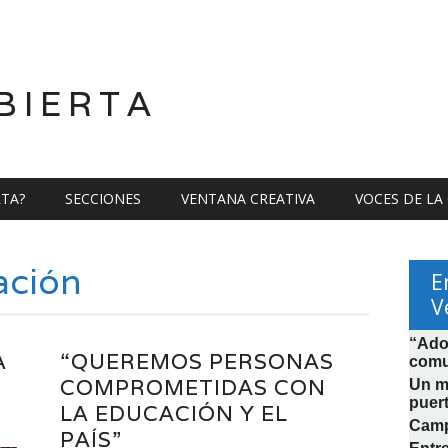
BIERTA
RTA?
SECCIONES
VENTANA CREATIVA
VOCES DE LA
ación
E
V
“Ado
A
“QUEREMOS PERSONAS
comu
COMPROMETIDAS CON
Un mi
puer
LA EDUCACIÓN Y EL
Camp
PAÍS”