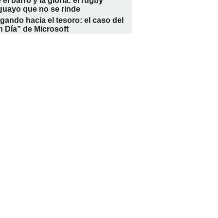
 el barro y la gloria: el rugby
guayo que no se rinde
ando hacia el tesoro: el caso del
 Día” de Microsoft