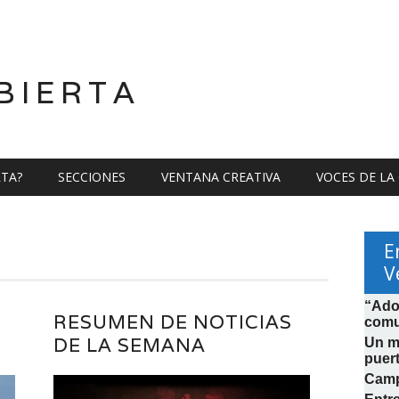
BIERTA
RTA?
SECCIONES
VENTANA CREATIVA
VOCES DE LA
E
V
“Ado
RESUMEN DE NOTICIAS
comu
DE LA SEMANA
Un mi
puer
Camp