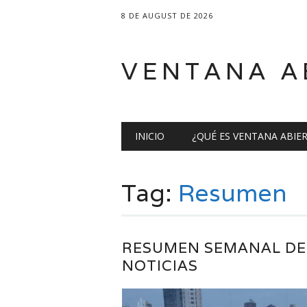
8 DE AUGUST DE 2026
VENTANA A
Main menu
Skip
INICIO
¿QUÉ ES VENTANA ABIE
to
content
Tag:
Resumen
RESUMEN SEMANAL DE
NOTICIAS